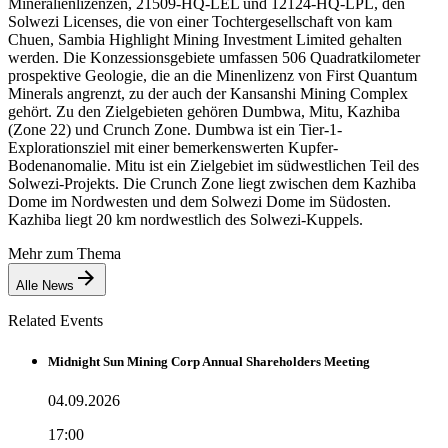
Mineralienlizenzen, 21509-HQ-LEL und 12124-HQ-LPL, den
Solwezi Licenses, die von einer Tochtergesellschaft von kam
Chuen, Sambia Highlight Mining Investment Limited gehalten
werden. Die Konzessionsgebiete umfassen 506 Quadratkilometer
prospektive Geologie, die an die Minenlizenz von First Quantum
Minerals angrenzt, zu der auch der Kansanshi Mining Complex
gehört. Zu den Zielgebieten gehören Dumbwa, Mitu, Kazhiba
(Zone 22) und Crunch Zone. Dumbwa ist ein Tier-1-
Explorationsziel mit einer bemerkenswerten Kupfer-
Bodenanomalie. Mitu ist ein Zielgebiet im südwestlichen Teil des
Solwezi-Projekts. Die Crunch Zone liegt zwischen dem Kazhiba
Dome im Nordwesten und dem Solwezi Dome im Südosten.
Kazhiba liegt 20 km nordwestlich des Solwezi-Kuppels.
Mehr zum Thema
Alle News
Related Events
Midnight Sun Mining Corp Annual Shareholders Meeting
04.09.2026
17:00