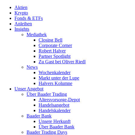
Aktien
Krypto
Fonds & ETFs
Anleihen
Insights
Mediathek
Closing Bell
Corporate Corner
Robert Halver
Partner Spotlight
Zu Gast bei Oliver Riedl
News
Wochenkalender
Markt unter der Lupe
Halvers Kolumne
Unser Angebot
Über Baader Trading
Altersvorsorge-Depot
Handelsangebot
Handelskalender
Baader Bank
Unsere Herkunft
Über Baader Bank
Baader Trading Days