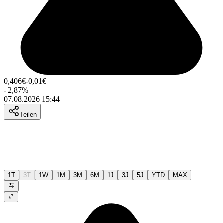
0,406
€
-0,01
€
-
2,87
%
07.08.2026 15:44
Teilen
1T
3T
1W
1M
3M
6M
1J
3J
5J
YTD
MAX