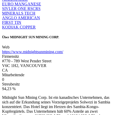
EURO MANGANESE
SIVLER ONE RSCRS
MINERALS TECH
ANGLO AMERICAN
FIRST TIN
KODIAK COPPER
Über
MIDNIGHT SUN MINING CORP.
Web
https://www.midnightsunmining.com/
Firmensitz
#770 - 789 West Pender Street
V6C 1H2, VANCOUVER
CA
Mitarbeitende
0
Streubesitz
94,23 %
Midnight Sun Mining Corp. Ist ein kanadisches Unternehmen, das
sich auf die Erkundung seines Vorzeigeprojekts Solwezi in Sambia
konzentriert. Das Hotel liegt im Herzen des Sambia-Kongo-
Kupfergürtels. Das Unternehmen hält 60% Anteile an zwei