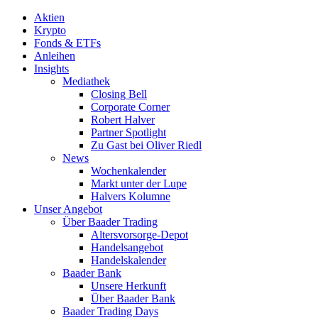
Aktien
Krypto
Fonds & ETFs
Anleihen
Insights
Mediathek
Closing Bell
Corporate Corner
Robert Halver
Partner Spotlight
Zu Gast bei Oliver Riedl
News
Wochenkalender
Markt unter der Lupe
Halvers Kolumne
Unser Angebot
Über Baader Trading
Altersvorsorge-Depot
Handelsangebot
Handelskalender
Baader Bank
Unsere Herkunft
Über Baader Bank
Baader Trading Days