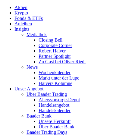
Aktien
Krypto
Fonds & ETFs
Anleihen
Insights
Mediathek
Closing Bell
Corporate Corner
Robert Halver
Partner Spotlight
Zu Gast bei Oliver Riedl
News
Wochenkalender
Markt unter der Lupe
Halvers Kolumne
Unser Angebot
Über Baader Trading
Altersvorsorge-Depot
Handelsangebot
Handelskalender
Baader Bank
Unsere Herkunft
Über Baader Bank
Baader Trading Days