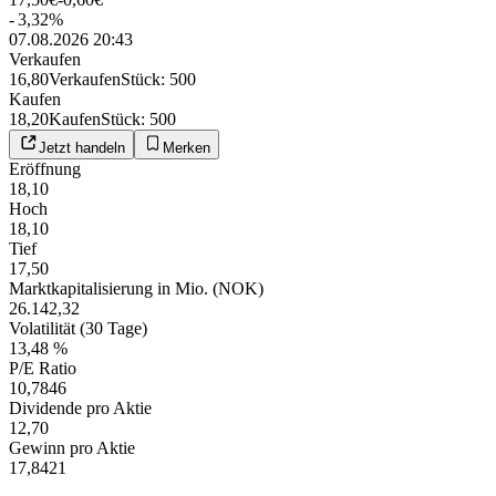
-
3,32
%
07.08.2026 20:43
Verkaufen
16,80
Verkaufen
Stück
:
500
Kaufen
18,20
Kaufen
Stück
:
500
Jetzt handeln
Merken
Eröffnung
18,10
Hoch
18,10
Tief
17,50
Marktkapitalisierung in Mio. (NOK)
26.142,32
Volatilität (30 Tage)
13,48 %
P/E Ratio
10,7846
Dividende pro Aktie
12,70
Gewinn pro Aktie
17,8421