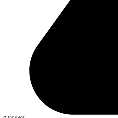
17,50
€
-0,60
€