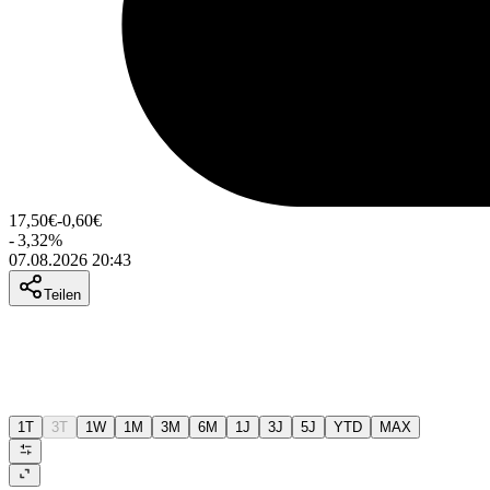
17,50
€
-0,60
€
-
3,32
%
07.08.2026 20:43
Teilen
1T
3T
1W
1M
3M
6M
1J
3J
5J
YTD
MAX