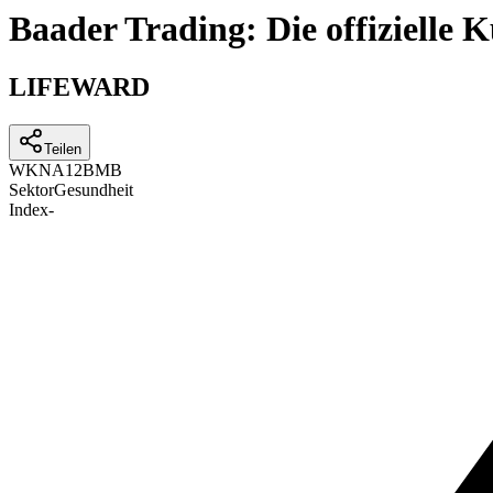
Baader Trading: Die offizielle
LIFEWARD
Teilen
WKN
A12BMB
Sektor
Gesundheit
Index
-