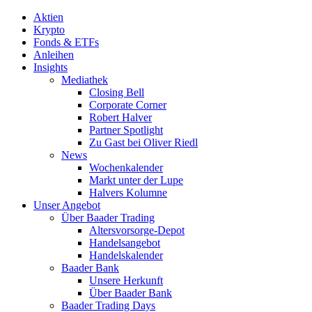
Aktien
Krypto
Fonds & ETFs
Anleihen
Insights
Mediathek
Closing Bell
Corporate Corner
Robert Halver
Partner Spotlight
Zu Gast bei Oliver Riedl
News
Wochenkalender
Markt unter der Lupe
Halvers Kolumne
Unser Angebot
Über Baader Trading
Altersvorsorge-Depot
Handelsangebot
Handelskalender
Baader Bank
Unsere Herkunft
Über Baader Bank
Baader Trading Days