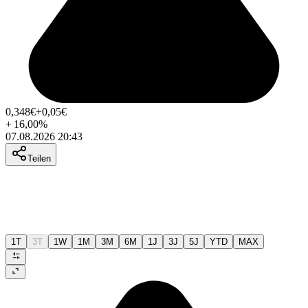
0,348
€
+0,05
€
+
16,00
%
07.08.2026 20:43
Teilen
1T
3T
1W
1M
3M
6M
1J
3J
5J
YTD
MAX