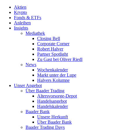
Aktien
Krypto
Fonds & ETFs
Anleihen
Insights
Mediathek
Closing Bell
Corporate Corner
Robert Halver
Partner Spotlight
Zu Gast bei Oliver Riedl
News
Wochenkalender
Markt unter der Lupe
Halvers Kolumne
Unser Angebot
Über Baader Trading
Altersvorsorge-Depot
Handelsangebot
Handelskalender
Baader Bank
Unsere Herkunft
Über Baader Bank
Baader Trading Days