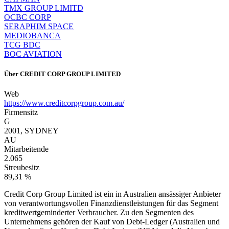
TMX GROUP LIMITD
OCBC CORP
SERAPHIM SPACE
MEDIOBANCA
TCG BDC
BOC AVIATION
Über
CREDIT CORP GROUP LIMITED
Web
https://www.creditcorpgroup.com.au/
Firmensitz
G
2001, SYDNEY
AU
Mitarbeitende
2.065
Streubesitz
89,31 %
Credit Corp Group Limited ist ein in Australien ansässiger Anbieter
von verantwortungsvollen Finanzdienstleistungen für das Segment
kreditwertgeminderter Verbraucher. Zu den Segmenten des
Unternehmens gehören der Kauf von Debt-Ledger (Australien und