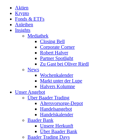
Aktien
Krypto
Fonds & ETFs
Anleihen
Insights
Mediathek
Closing Bell
Corporate Corner
Robert Halver
Partner Spotlight
Zu Gast bei Oliver Riedl
News
Wochenkalender
Markt unter der Lupe
Halvers Kolumne
Unser Angebot
Über Baader Trading
Altersvorsorge-Depot
Handelsangebot
Handelskalender
Baader Bank
Unsere Herkunft
Über Baader Bank
Baader Trading Days