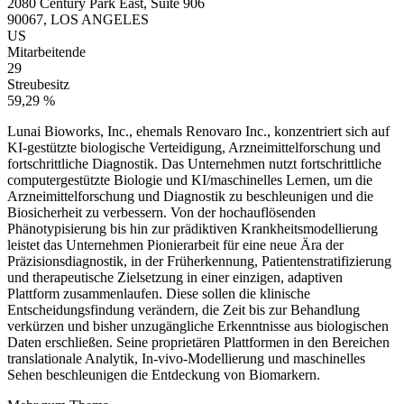
2080 Century Park East, Suite 906
90067, LOS ANGELES
US
Mitarbeitende
29
Streubesitz
59,29 %
Lunai Bioworks, Inc., ehemals Renovaro Inc., konzentriert sich auf
KI-gestützte biologische Verteidigung, Arzneimittelforschung und
fortschrittliche Diagnostik. Das Unternehmen nutzt fortschrittliche
computergestützte Biologie und KI/maschinelles Lernen, um die
Arzneimittelforschung und Diagnostik zu beschleunigen und die
Biosicherheit zu verbessern. Von der hochauflösenden
Phänotypisierung bis hin zur prädiktiven Krankheitsmodellierung
leistet das Unternehmen Pionierarbeit für eine neue Ära der
Präzisionsdiagnostik, in der Früherkennung, Patientenstratifizierung
und therapeutische Zielsetzung in einer einzigen, adaptiven
Plattform zusammenlaufen. Diese sollen die klinische
Entscheidungsfindung verändern, die Zeit bis zur Behandlung
verkürzen und bisher unzugängliche Erkenntnisse aus biologischen
Daten erschließen. Seine proprietären Plattformen in den Bereichen
translationale Analytik, In-vivo-Modellierung und maschinelles
Sehen beschleunigen die Entdeckung von Biomarkern.