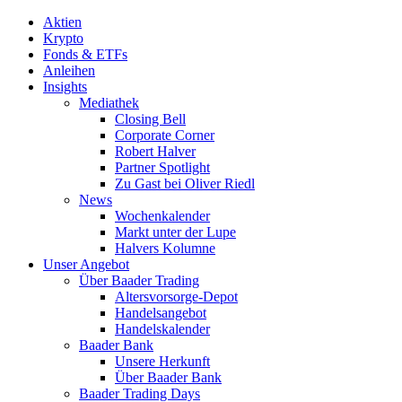
Aktien
Krypto
Fonds & ETFs
Anleihen
Insights
Mediathek
Closing Bell
Corporate Corner
Robert Halver
Partner Spotlight
Zu Gast bei Oliver Riedl
News
Wochenkalender
Markt unter der Lupe
Halvers Kolumne
Unser Angebot
Über Baader Trading
Altersvorsorge-Depot
Handelsangebot
Handelskalender
Baader Bank
Unsere Herkunft
Über Baader Bank
Baader Trading Days