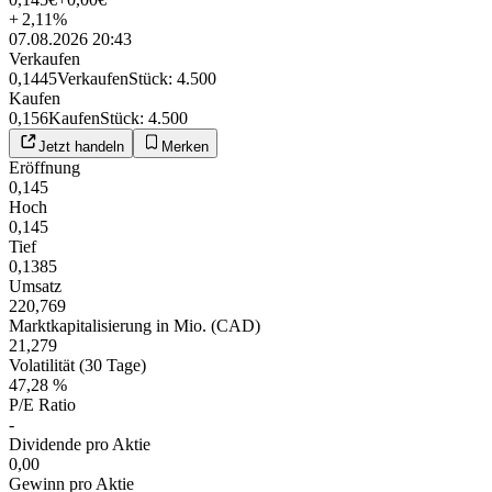
+
2,11
%
07.08.2026 20:43
Verkaufen
0,1445
Verkaufen
Stück
:
4.500
Kaufen
0,156
Kaufen
Stück
:
4.500
Jetzt handeln
Merken
Eröffnung
0,145
Hoch
0,145
Tief
0,1385
Umsatz
220,769
Marktkapitalisierung in Mio. (CAD)
21,279
Volatilität (30 Tage)
47,28 %
P/E Ratio
-
Dividende pro Aktie
0,00
Gewinn pro Aktie