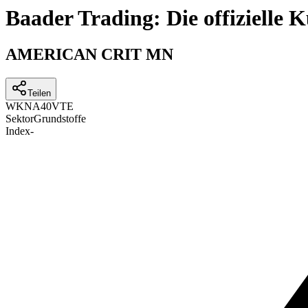
Baader Trading: Die offizielle
AMERICAN CRIT MN
Teilen
WKN
A40VTE
Sektor
Grundstoffe
Index
-