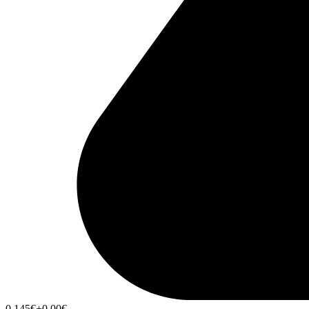
0,145
€
+0,00
€