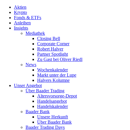
Aktien
Krypto
Fonds & ETFs
Anleihen
Insights
Mediathek
Closing Bell
Corporate Corner
Robert Halver
Partner Spotlight
Zu Gast bei Oliver Riedl
News
Wochenkalender
Markt unter der Lupe
Halvers Kolumne
Unser Angebot
Über Baader Trading
Altersvorsorge-Depot
Handelsangebot
Handelskalender
Baader Bank
Unsere Herkunft
Über Baader Bank
Baader Trading Days