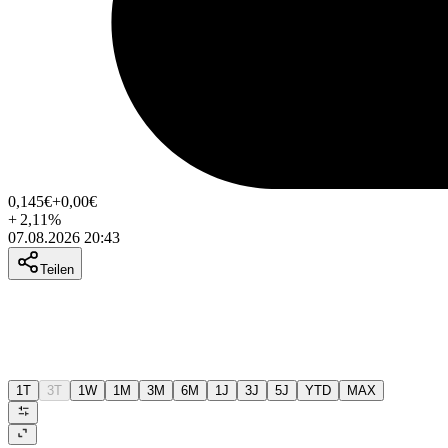
0,145
€
+0,00
€
+
2,11
%
07.08.2026 20:43
Teilen
1T
3T
1W
1M
3M
6M
1J
3J
5J
YTD
MAX