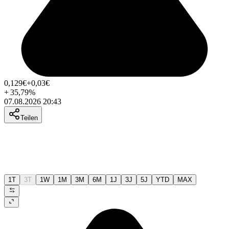
0,129
€
+0,03
€
+
35,79
%
07.08.2026 20:43
Teilen
1T
3T
1W
1M
3M
6M
1J
3J
5J
YTD
MAX