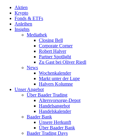
Aktien
Krypto
Fonds & ETFs
Anleihen
Insights
Mediathek
Closing Bell
Corporate Corner
Robert Halver
Partner Spotlight
Zu Gast bei Oliver Riedl
News
Wochenkalender
Markt unter der Lupe
Halvers Kolumne
Unser Angebot
Über Baader Trading
Altersvorsorge-Depot
Handelsangebot
Handelskalender
Baader Bank
Unsere Herkunft
Über Baader Bank
Baader Trading Days