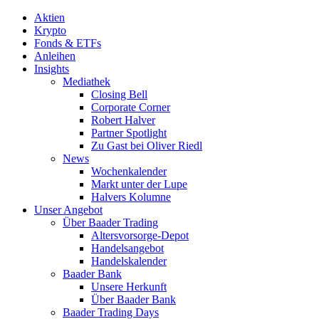
Aktien
Krypto
Fonds & ETFs
Anleihen
Insights
Mediathek
Closing Bell
Corporate Corner
Robert Halver
Partner Spotlight
Zu Gast bei Oliver Riedl
News
Wochenkalender
Markt unter der Lupe
Halvers Kolumne
Unser Angebot
Über Baader Trading
Altersvorsorge-Depot
Handelsangebot
Handelskalender
Baader Bank
Unsere Herkunft
Über Baader Bank
Baader Trading Days