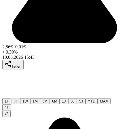
2,56
€
+0,01
€
+
0,39
%
10.08.2026 15:43
Teilen
1T
3T
1W
1M
3M
6M
1J
3J
5J
YTD
MAX