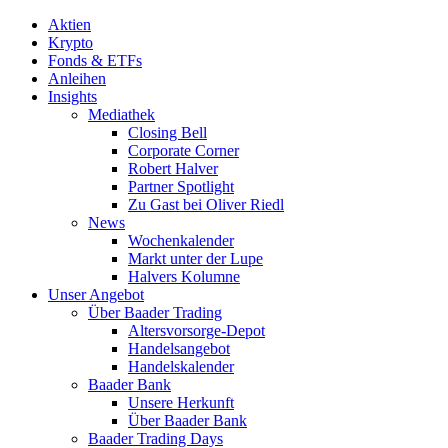
Aktien
Krypto
Fonds & ETFs
Anleihen
Insights
Mediathek
Closing Bell
Corporate Corner
Robert Halver
Partner Spotlight
Zu Gast bei Oliver Riedl
News
Wochenkalender
Markt unter der Lupe
Halvers Kolumne
Unser Angebot
Über Baader Trading
Altersvorsorge-Depot
Handelsangebot
Handelskalender
Baader Bank
Unsere Herkunft
Über Baader Bank
Baader Trading Days