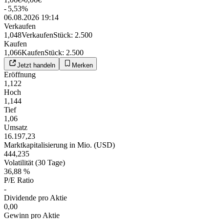
-
5,53
%
06.08.2026 19:14
Verkaufen
1,048
Verkaufen
Stück
:
2.500
Kaufen
1,066
Kaufen
Stück
:
2.500
Jetzt handeln
Merken
Eröffnung
1,122
Hoch
1,144
Tief
1,06
Umsatz
16.197,23
Marktkapitalisierung in Mio. (USD)
444,235
Volatilität (30 Tage)
36,88 %
P/E Ratio
-
Dividende pro Aktie
0,00
Gewinn pro Aktie