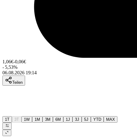
1,06
€
-0,06
€
-
5,53
%
06.08.2026 19:14
Teilen
1T
3T
1W
1M
3M
6M
1J
3J
5J
YTD
MAX