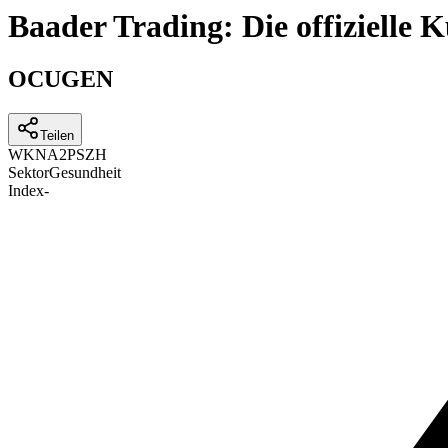
Baader Trading: Die offizielle
OCUGEN
Teilen
WKN
A2PSZH
Sektor
Gesundheit
Index
-