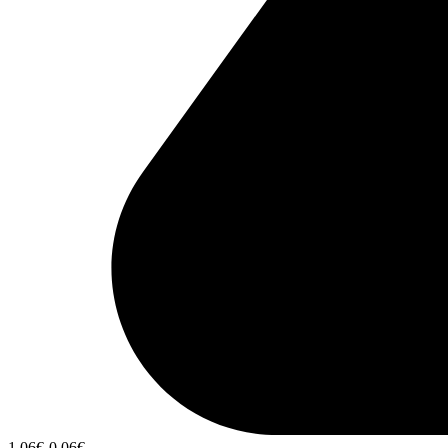
1,06
€
-0,06
€