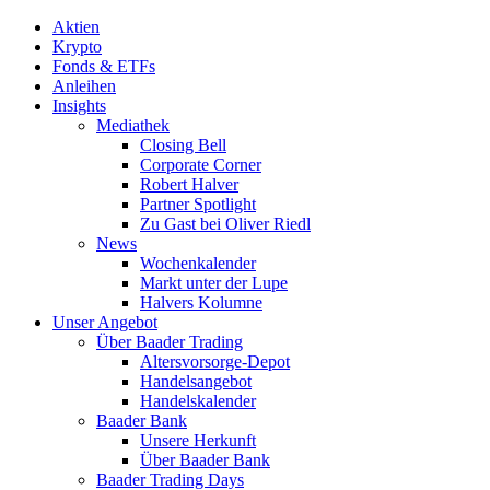
Aktien
Krypto
Fonds & ETFs
Anleihen
Insights
Mediathek
Closing Bell
Corporate Corner
Robert Halver
Partner Spotlight
Zu Gast bei Oliver Riedl
News
Wochenkalender
Markt unter der Lupe
Halvers Kolumne
Unser Angebot
Über Baader Trading
Altersvorsorge-Depot
Handelsangebot
Handelskalender
Baader Bank
Unsere Herkunft
Über Baader Bank
Baader Trading Days