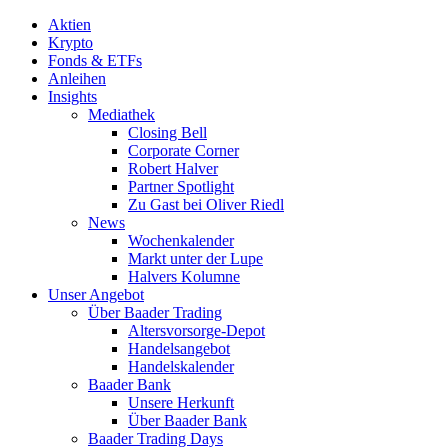
Aktien
Krypto
Fonds & ETFs
Anleihen
Insights
Mediathek
Closing Bell
Corporate Corner
Robert Halver
Partner Spotlight
Zu Gast bei Oliver Riedl
News
Wochenkalender
Markt unter der Lupe
Halvers Kolumne
Unser Angebot
Über Baader Trading
Altersvorsorge-Depot
Handelsangebot
Handelskalender
Baader Bank
Unsere Herkunft
Über Baader Bank
Baader Trading Days