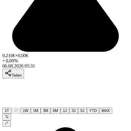
0,216
€
+0,00
€
+
0,00
%
06.08.2026 05:31
Teilen
1T
3T
1W
1M
3M
6M
1J
3J
5J
YTD
MAX