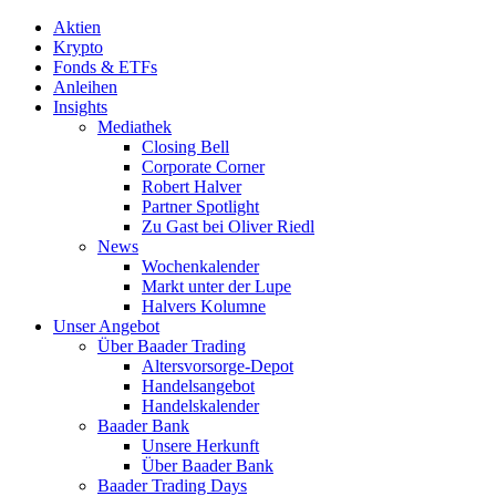
Aktien
Krypto
Fonds & ETFs
Anleihen
Insights
Mediathek
Closing Bell
Corporate Corner
Robert Halver
Partner Spotlight
Zu Gast bei Oliver Riedl
News
Wochenkalender
Markt unter der Lupe
Halvers Kolumne
Unser Angebot
Über Baader Trading
Altersvorsorge-Depot
Handelsangebot
Handelskalender
Baader Bank
Unsere Herkunft
Über Baader Bank
Baader Trading Days