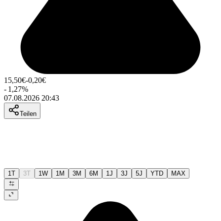
15,50
€
-0,20
€
-
1,27
%
07.08.2026 20:43
Teilen
1T
3T
1W
1M
3M
6M
1J
3J
5J
YTD
MAX