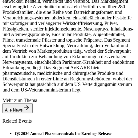
entwickelt, herstellt, vermarktet und vertreibt. Das Marktsegment
erschwingliche Arzneimittel umfasst ein Portfolio von über 280
Produktfamilien, die eine Reihe von Darreichungsformen und
Verabreichungssystemen abdecken, einschließlich oraler Feststoffe
mit sofortiger und verlängerter Wirkstofffreisetzung, Pulver,
Flüssigkeiten, steriler Injektionselemente, Nasensprays, Inhalations-
und Atemwegsprodukte, Biosimilar-Produkte, Augenheilmittel,
Filme, transdermale Pflaster und topische Präparate. Das Segment
Specialty ist in der Entwicklung, Vermarktung, dem Verkauf und
dem Vertrieb von Markenprodukten tätig, wobei der Schwerpunkt
auf Produkten zur Behandlung von Erkrankungen des zentralen
Nervensystems, einschließlich Parkinson-Krankheit und endokrinen
Erkrankungen, liegt. Das Segment AvKARE bietet
pharmazeutische, medizinische und chirurgische Produkte und
Dienstleistungen in erster Linie an Regierungsbehörden, wobei der
Schwerpunkt hauptsächlich auf dem US-Verteidigungsministerium
und dem US-Veteranenministerium liegt.
Mehr zum Thema
Alle News
Related Events
Q3 2026 Amneal Pharmaceuticals Inc Earnings Release