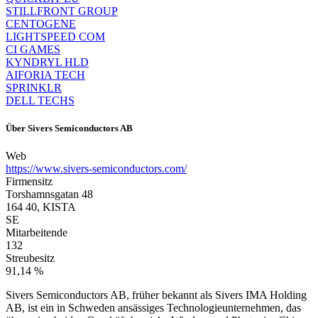
STILLFRONT GROUP
CENTOGENE
LIGHTSPEED COM
CI GAMES
KYNDRYL HLD
AIFORIA TECH
SPRINKLR
DELL TECHS
Über
Sivers Semiconductors AB
Web
https://www.sivers-semiconductors.com/
Firmensitz
Torshamnsgatan 48
164 40, KISTA
SE
Mitarbeitende
132
Streubesitz
91,14 %
Sivers Semiconductors AB, früher bekannt als Sivers IMA Holding
AB, ist ein in Schweden ansässiges Technologieunternehmen, das