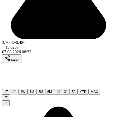
3,706
€
+0,48
€
+
15,02
%
07.08.2026 08:32
Teilen
1T
3T
1W
1M
3M
6M
1J
3J
5J
YTD
MAX