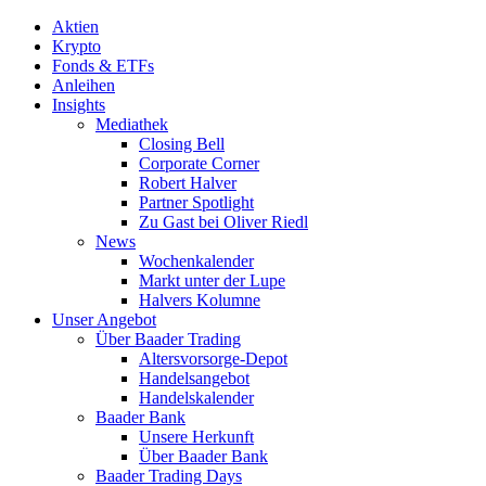
Aktien
Krypto
Fonds & ETFs
Anleihen
Insights
Mediathek
Closing Bell
Corporate Corner
Robert Halver
Partner Spotlight
Zu Gast bei Oliver Riedl
News
Wochenkalender
Markt unter der Lupe
Halvers Kolumne
Unser Angebot
Über Baader Trading
Altersvorsorge-Depot
Handelsangebot
Handelskalender
Baader Bank
Unsere Herkunft
Über Baader Bank
Baader Trading Days