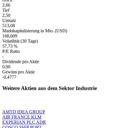
2,66
Tief
2,50
Umsatz
513,08
Marktkapitalisierung in Mio. (USD)
168,609
Volatilität (30 Tage)
57,73 %
P/E Ratio
-
Dividende pro Aktie
0,00
Gewinn pro Aktie
-0,4777
Weitere Aktien aus dem Sektor Industrie
AMTD IDEA GROUP
AIR FRANCE KLM
EXPERIAN PLC ADR
COSCO SHIP PORT