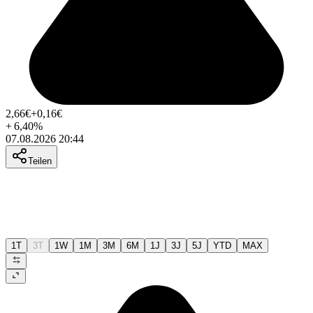
2,66
€
+0,16
€
+
6,40
%
07.08.2026 20:44
Teilen
1T
3T
1W
1M
3M
6M
1J
3J
5J
YTD
MAX