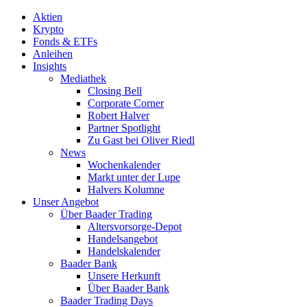
Aktien
Krypto
Fonds & ETFs
Anleihen
Insights
Mediathek
Closing Bell
Corporate Corner
Robert Halver
Partner Spotlight
Zu Gast bei Oliver Riedl
News
Wochenkalender
Markt unter der Lupe
Halvers Kolumne
Unser Angebot
Über Baader Trading
Altersvorsorge-Depot
Handelsangebot
Handelskalender
Baader Bank
Unsere Herkunft
Über Baader Bank
Baader Trading Days