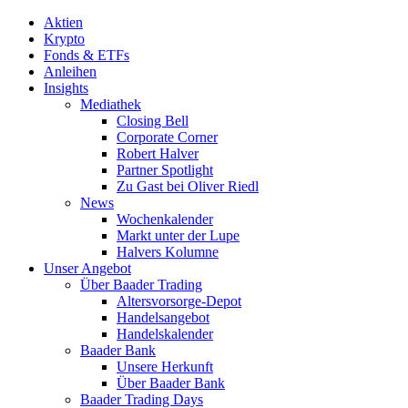
Aktien
Krypto
Fonds & ETFs
Anleihen
Insights
Mediathek
Closing Bell
Corporate Corner
Robert Halver
Partner Spotlight
Zu Gast bei Oliver Riedl
News
Wochenkalender
Markt unter der Lupe
Halvers Kolumne
Unser Angebot
Über Baader Trading
Altersvorsorge-Depot
Handelsangebot
Handelskalender
Baader Bank
Unsere Herkunft
Über Baader Bank
Baader Trading Days