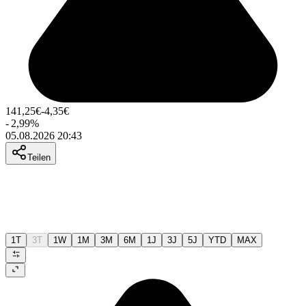
141,25
€
-4,35
€
-
2,99
%
05.08.2026 20:43
Teilen
1T
3T
1W
1M
3M
6M
1J
3J
5J
YTD
MAX