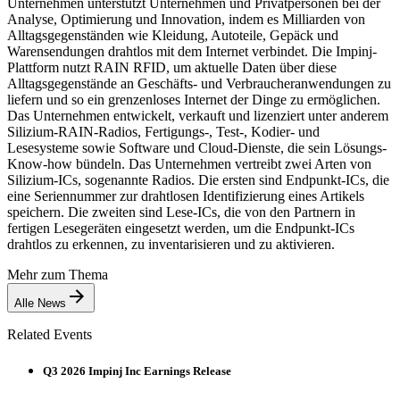
Unternehmen unterstützt Unternehmen und Privatpersonen bei der
Analyse, Optimierung und Innovation, indem es Milliarden von
Alltagsgegenständen wie Kleidung, Autoteile, Gepäck und
Warensendungen drahtlos mit dem Internet verbindet. Die Impinj-
Plattform nutzt RAIN RFID, um aktuelle Daten über diese
Alltagsgegenstände an Geschäfts- und Verbraucheranwendungen zu
liefern und so ein grenzenloses Internet der Dinge zu ermöglichen.
Das Unternehmen entwickelt, verkauft und lizenziert unter anderem
Silizium-RAIN-Radios, Fertigungs-, Test-, Kodier- und
Lesesysteme sowie Software und Cloud-Dienste, die sein Lösungs-
Know-how bündeln. Das Unternehmen vertreibt zwei Arten von
Silizium-ICs, sogenannte Radios. Die ersten sind Endpunkt-ICs, die
eine Seriennummer zur drahtlosen Identifizierung eines Artikels
speichern. Die zweiten sind Lese-ICs, die von den Partnern in
fertigen Lesegeräten eingesetzt werden, um die Endpunkt-ICs
drahtlos zu erkennen, zu inventarisieren und zu aktivieren.
Mehr zum Thema
Alle News
Related Events
Q3 2026 Impinj Inc Earnings Release