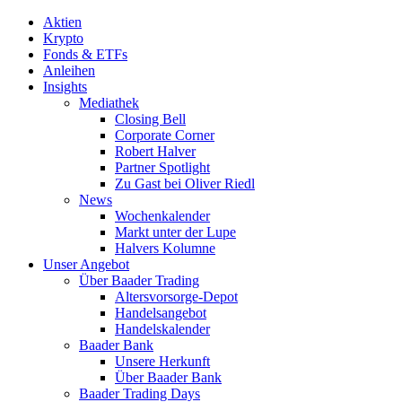
Aktien
Krypto
Fonds & ETFs
Anleihen
Insights
Mediathek
Closing Bell
Corporate Corner
Robert Halver
Partner Spotlight
Zu Gast bei Oliver Riedl
News
Wochenkalender
Markt unter der Lupe
Halvers Kolumne
Unser Angebot
Über Baader Trading
Altersvorsorge-Depot
Handelsangebot
Handelskalender
Baader Bank
Unsere Herkunft
Über Baader Bank
Baader Trading Days