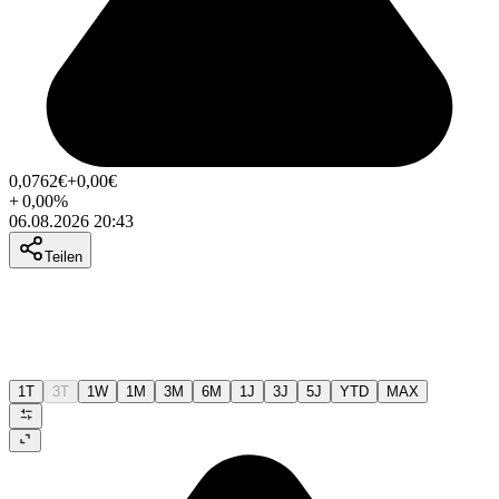
0,0762
€
+0,00
€
+
0,00
%
06.08.2026 20:43
Teilen
1T
3T
1W
1M
3M
6M
1J
3J
5J
YTD
MAX