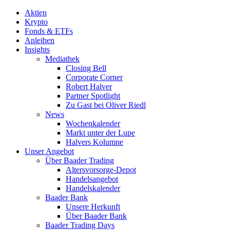
Aktien
Krypto
Fonds & ETFs
Anleihen
Insights
Mediathek
Closing Bell
Corporate Corner
Robert Halver
Partner Spotlight
Zu Gast bei Oliver Riedl
News
Wochenkalender
Markt unter der Lupe
Halvers Kolumne
Unser Angebot
Über Baader Trading
Altersvorsorge-Depot
Handelsangebot
Handelskalender
Baader Bank
Unsere Herkunft
Über Baader Bank
Baader Trading Days