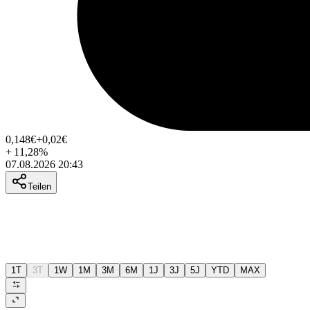
0,148
€
+0,02
€
+
11,28
%
07.08.2026 20:43
Teilen
1T
3T
1W
1M
3M
6M
1J
3J
5J
YTD
MAX