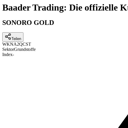
Baader Trading: Die offizielle
SONORO GOLD
Teilen
WKN
A2QCST
Sektor
Grundstoffe
Index
-