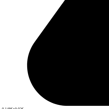
0,148
€
+0,02
€