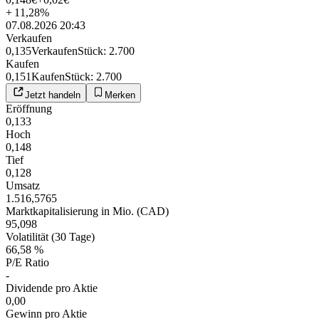
+
11,28
%
07.08.2026 20:43
Verkaufen
0,135
Verkaufen
Stück
:
2.700
Kaufen
0,151
Kaufen
Stück
:
2.700
Jetzt handeln
Merken
Eröffnung
0,133
Hoch
0,148
Tief
0,128
Umsatz
1.516,5765
Marktkapitalisierung in Mio. (CAD)
95,098
Volatilität (30 Tage)
66,58 %
P/E Ratio
-
Dividende pro Aktie
0,00
Gewinn pro Aktie