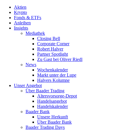
Aktien
Krypto
Fonds & ETFs
Anleihen
Insights
Mediathek
Closing Bell
Corporate Corner
Robert Halver
Partner Spotlight
Zu Gast bei Oliver Riedl
News
Wochenkalender
Markt unter der Lupe
Halvers Kolumne
Unser Angebot
Über Baader Trading
Altersvorsorge-Depot
Handelsangebot
Handelskalender
Baader Bank
Unsere Herkunft
Über Baader Bank
Baader Trading Days