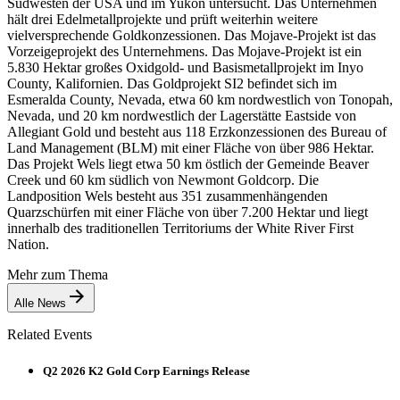
Südwesten der USA und im Yukon untersucht. Das Unternehmen
hält drei Edelmetallprojekte und prüft weiterhin weitere
vielversprechende Goldkonzessionen. Das Mojave-Projekt ist das
Vorzeigeprojekt des Unternehmens. Das Mojave-Projekt ist ein
5.830 Hektar großes Oxidgold- und Basismetallprojekt im Inyo
County, Kalifornien. Das Goldprojekt SI2 befindet sich im
Esmeralda County, Nevada, etwa 60 km nordwestlich von Tonopah,
Nevada, und 20 km nordwestlich der Lagerstätte Eastside von
Allegiant Gold und besteht aus 118 Erzkonzessionen des Bureau of
Land Management (BLM) mit einer Fläche von über 986 Hektar.
Das Projekt Wels liegt etwa 50 km östlich der Gemeinde Beaver
Creek und 60 km südlich von Newmont Goldcorp. Die
Landposition Wels besteht aus 351 zusammenhängenden
Quarzschürfen mit einer Fläche von über 7.200 Hektar und liegt
innerhalb des traditionellen Territoriums der White River First
Nation.
Mehr zum Thema
Alle News
Related Events
Q2 2026 K2 Gold Corp Earnings Release