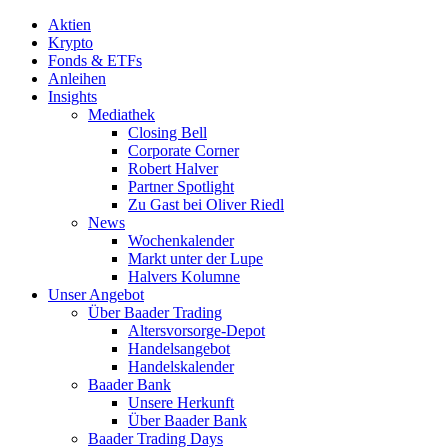
Aktien
Krypto
Fonds & ETFs
Anleihen
Insights
Mediathek
Closing Bell
Corporate Corner
Robert Halver
Partner Spotlight
Zu Gast bei Oliver Riedl
News
Wochenkalender
Markt unter der Lupe
Halvers Kolumne
Unser Angebot
Über Baader Trading
Altersvorsorge-Depot
Handelsangebot
Handelskalender
Baader Bank
Unsere Herkunft
Über Baader Bank
Baader Trading Days