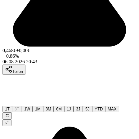
0,468
€
+0,00
€
+
0,86
%
06.08.2026 20:43
Teilen
1T
3T
1W
1M
3M
6M
1J
3J
5J
YTD
MAX