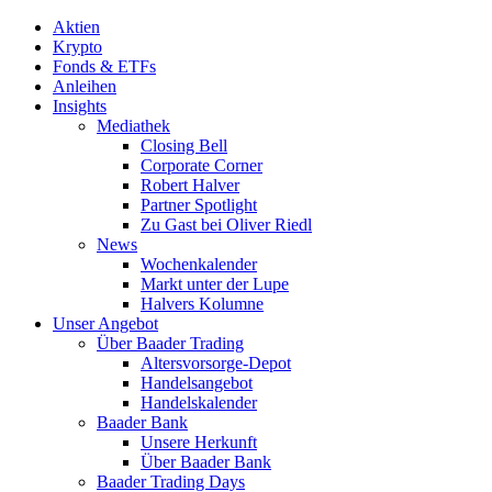
Aktien
Krypto
Fonds & ETFs
Anleihen
Insights
Mediathek
Closing Bell
Corporate Corner
Robert Halver
Partner Spotlight
Zu Gast bei Oliver Riedl
News
Wochenkalender
Markt unter der Lupe
Halvers Kolumne
Unser Angebot
Über Baader Trading
Altersvorsorge-Depot
Handelsangebot
Handelskalender
Baader Bank
Unsere Herkunft
Über Baader Bank
Baader Trading Days