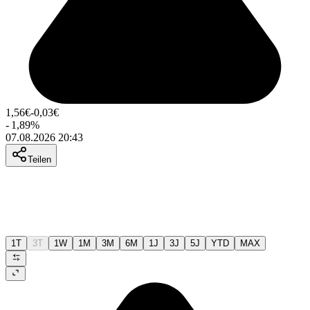
1,56
€
-0,03
€
-
1,89
%
07.08.2026 20:43
Teilen
1T
3T
1W
1M
3M
6M
1J
3J
5J
YTD
MAX