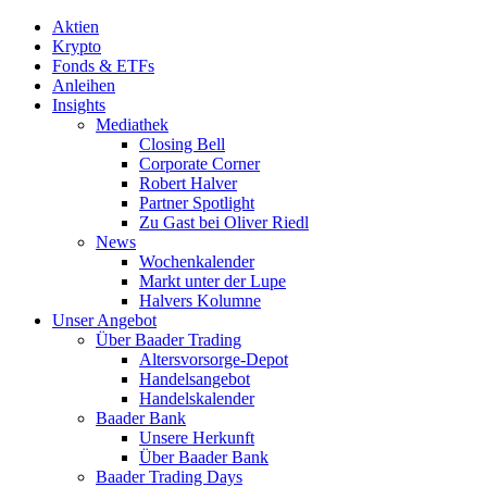
Aktien
Krypto
Fonds & ETFs
Anleihen
Insights
Mediathek
Closing Bell
Corporate Corner
Robert Halver
Partner Spotlight
Zu Gast bei Oliver Riedl
News
Wochenkalender
Markt unter der Lupe
Halvers Kolumne
Unser Angebot
Über Baader Trading
Altersvorsorge-Depot
Handelsangebot
Handelskalender
Baader Bank
Unsere Herkunft
Über Baader Bank
Baader Trading Days