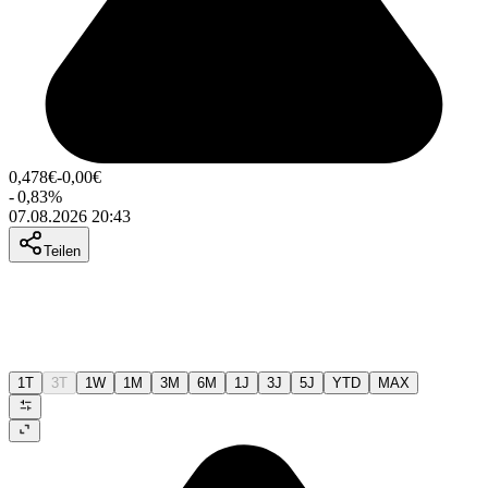
0,478
€
-0,00
€
-
0,83
%
07.08.2026 20:43
Teilen
1T
3T
1W
1M
3M
6M
1J
3J
5J
YTD
MAX