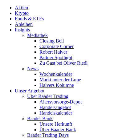
Aktien
Krypto
Fonds & ETFs
Anleihen
Insights
Mediathek
Closing Bell
Corporate Corner
Robert Halver
Partner Spotlight
Zu Gast bei Oliver Riedl
News
Wochenkalender
Markt unter der Lupe
Halvers Kolumne
Unser Angebot
Über Baader Trading
Altersvorsorge-Depot
Handelsangebot
Handelskalender
Baader Bank
Unsere Herkunft
Über Baader Bank
Baader Trading Days