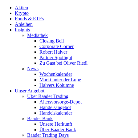
Aktien
Krypto
Fonds & ETFs
Anleihen
Insights
Mediathek
Closing Bell
Corporate Corner
Robert Halver
Partner Spotlight
Zu Gast bei Oliver Riedl
News
Wochenkalender
Markt unter der Lupe
Halvers Kolumne
Unser Angebot
Über Baader Trading
Altersvorsorge-Depot
Handelsangebot
Handelskalender
Baader Bank
Unsere Herkunft
Über Baader Bank
Baader Trading Days