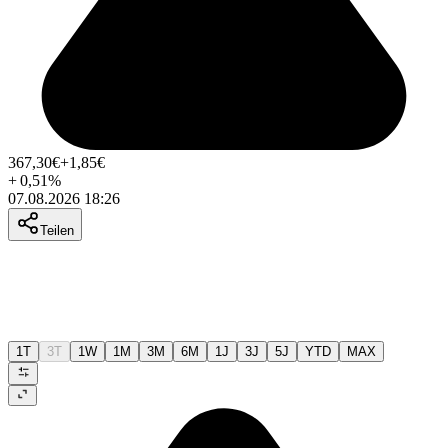
367,30
€
+1,85
€
+
0,51
%
07.08.2026 18:26
Teilen
1T
3T
1W
1M
3M
6M
1J
3J
5J
YTD
MAX