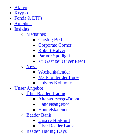
Aktien
Krypto
Fonds & ETFs
Anleihen
Insights
Mediathek
Closing Bell
Corporate Corner
Robert Halver
Partner Spotlight
Zu Gast bei Oliver Riedl
News
Wochenkalender
Markt unter der Lupe
Halvers Kolumne
Unser Angebot
Über Baader Trading
Altersvorsorge-Depot
Handelsangebot
Handelskalender
Baader Bank
Unsere Herkunft
Über Baader Bank
Baader Trading Days