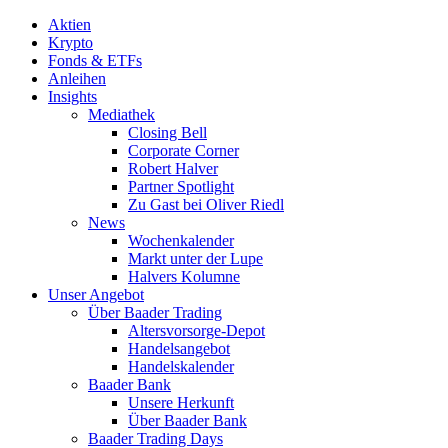
Aktien
Krypto
Fonds & ETFs
Anleihen
Insights
Mediathek
Closing Bell
Corporate Corner
Robert Halver
Partner Spotlight
Zu Gast bei Oliver Riedl
News
Wochenkalender
Markt unter der Lupe
Halvers Kolumne
Unser Angebot
Über Baader Trading
Altersvorsorge-Depot
Handelsangebot
Handelskalender
Baader Bank
Unsere Herkunft
Über Baader Bank
Baader Trading Days