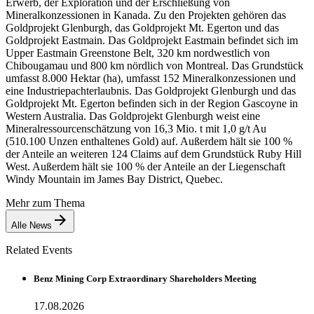
Erwerb, der Exploration und der Erschließung von
Mineralkonzessionen in Kanada. Zu den Projekten gehören das
Goldprojekt Glenburgh, das Goldprojekt Mt. Egerton und das
Goldprojekt Eastmain. Das Goldprojekt Eastmain befindet sich im
Upper Eastmain Greenstone Belt, 320 km nordwestlich von
Chibougamau und 800 km nördlich von Montreal. Das Grundstück
umfasst 8.000 Hektar (ha), umfasst 152 Mineralkonzessionen und
eine Industriepachterlaubnis. Das Goldprojekt Glenburgh und das
Goldprojekt Mt. Egerton befinden sich in der Region Gascoyne in
Western Australia. Das Goldprojekt Glenburgh weist eine
Mineralressourcenschätzung von 16,3 Mio. t mit 1,0 g/t Au
(510.100 Unzen enthaltenes Gold) auf. Außerdem hält sie 100 %
der Anteile an weiteren 124 Claims auf dem Grundstück Ruby Hill
West. Außerdem hält sie 100 % der Anteile an der Liegenschaft
Windy Mountain im James Bay District, Quebec.
Mehr zum Thema
Alle News
Related Events
Benz Mining Corp Extraordinary Shareholders Meeting
17.08.2026