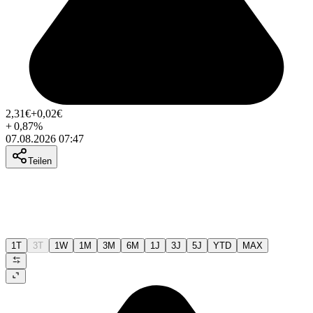
2,31
€
+0,02
€
+
0,87
%
07.08.2026 07:47
Teilen
1T
3T
1W
1M
3M
6M
1J
3J
5J
YTD
MAX