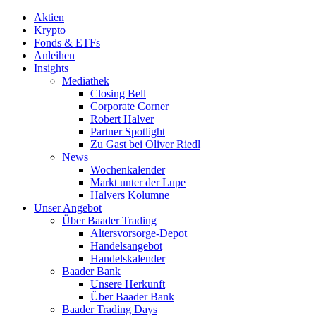
Aktien
Krypto
Fonds & ETFs
Anleihen
Insights
Mediathek
Closing Bell
Corporate Corner
Robert Halver
Partner Spotlight
Zu Gast bei Oliver Riedl
News
Wochenkalender
Markt unter der Lupe
Halvers Kolumne
Unser Angebot
Über Baader Trading
Altersvorsorge-Depot
Handelsangebot
Handelskalender
Baader Bank
Unsere Herkunft
Über Baader Bank
Baader Trading Days