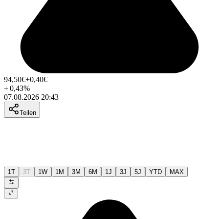
94,50
€
+0,40
€
+
0,43
%
07.08.2026 20:43
Teilen
1T
3T
1W
1M
3M
6M
1J
3J
5J
YTD
MAX