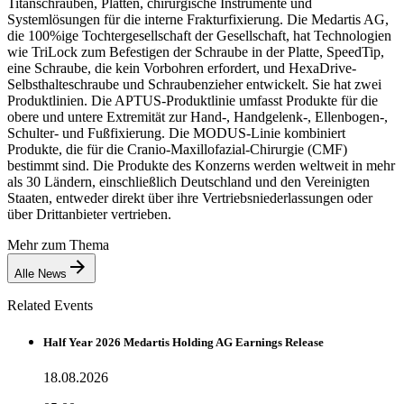
Titanschrauben, Platten, chirurgische Instrumente und
Systemlösungen für die interne Frakturfixierung. Die Medartis AG,
die 100%ige Tochtergesellschaft der Gesellschaft, hat Technologien
wie TriLock zum Befestigen der Schraube in der Platte, SpeedTip,
eine Schraube, die kein Vorbohren erfordert, und HexaDrive-
Selbsthalteschraube und Schraubenzieher entwickelt. Sie hat zwei
Produktlinien. Die APTUS-Produktlinie umfasst Produkte für die
obere und untere Extremität zur Hand-, Handgelenk-, Ellenbogen-,
Schulter- und Fußfixierung. Die MODUS-Linie kombiniert
Produkte, die für die Cranio-Maxillofazial-Chirurgie (CMF)
bestimmt sind. Die Produkte des Konzerns werden weltweit in mehr
als 30 Ländern, einschließlich Deutschland und den Vereinigten
Staaten, entweder direkt über ihre Vertriebsniederlassungen oder
über Drittanbieter vertrieben.
Mehr zum Thema
Alle News
Related Events
Half Year 2026 Medartis Holding AG Earnings Release
18.08.2026