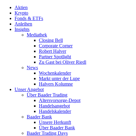
Aktien
Krypto
Fonds & ETFs
Anleihen
Insights
Mediathek
Closing Bell
Corporate Corner
Robert Halver
Partner Spotlight
Zu Gast bei Oliver Riedl
News
Wochenkalender
Markt unter der Lupe
Halvers Kolumne
Unser Angebot
Über Baader Trading
Altersvorsorge-Depot
Handelsangebot
Handelskalender
Baader Bank
Unsere Herkunft
Über Baader Bank
Baader Trading Days