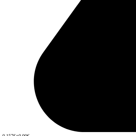
0,157
€
+0,00
€