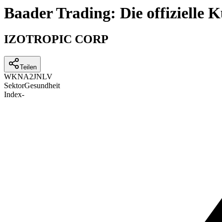
Baader Trading: Die offizielle
IZOTROPIC CORP
Teilen
WKN
A2JNLV
Sektor
Gesundheit
Index
-