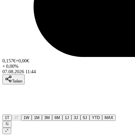
0,157
€
+0,00
€
+
0,00
%
07.08.2026 11:44
Teilen
1T
3T
1W
1M
3M
6M
1J
3J
5J
YTD
MAX