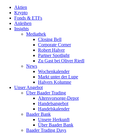
Aktien
Krypto
Fonds & ETFs
Anleihen
Insights
Mediathek
Closing Bell
Corporate Corner
Robert Halver
Partner Spotlight
Zu Gast bei Oliver Riedl
News
Wochenkalender
Markt unter der Lupe
Halvers Kolumne
Unser Angebot
Über Baader Trading
Altersvorsorge-Depot
Handelsangebot
Handelskalender
Baader Bank
Unsere Herkunft
Über Baader Bank
Baader Trading Days