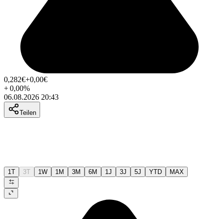
0,282
€
+0,00
€
+
0,00
%
06.08.2026 20:43
Teilen
1T
3T
1W
1M
3M
6M
1J
3J
5J
YTD
MAX