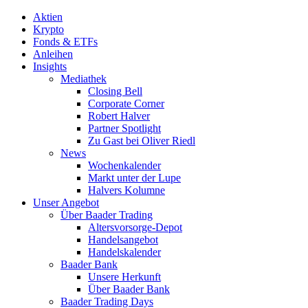
Aktien
Krypto
Fonds & ETFs
Anleihen
Insights
Mediathek
Closing Bell
Corporate Corner
Robert Halver
Partner Spotlight
Zu Gast bei Oliver Riedl
News
Wochenkalender
Markt unter der Lupe
Halvers Kolumne
Unser Angebot
Über Baader Trading
Altersvorsorge-Depot
Handelsangebot
Handelskalender
Baader Bank
Unsere Herkunft
Über Baader Bank
Baader Trading Days