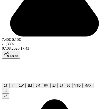
7,40
€
-0,10
€
-
1,33
%
07.08.2026 17:43
Teilen
1T
3T
1W
1M
3M
6M
1J
3J
5J
YTD
MAX