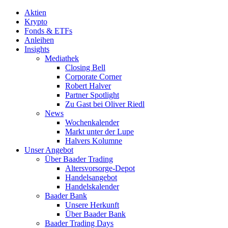
Aktien
Krypto
Fonds & ETFs
Anleihen
Insights
Mediathek
Closing Bell
Corporate Corner
Robert Halver
Partner Spotlight
Zu Gast bei Oliver Riedl
News
Wochenkalender
Markt unter der Lupe
Halvers Kolumne
Unser Angebot
Über Baader Trading
Altersvorsorge-Depot
Handelsangebot
Handelskalender
Baader Bank
Unsere Herkunft
Über Baader Bank
Baader Trading Days