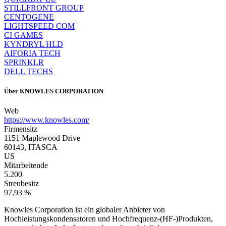
STILLFRONT GROUP
CENTOGENE
LIGHTSPEED COM
CI GAMES
KYNDRYL HLD
AIFORIA TECH
SPRINKLR
DELL TECHS
Über
KNOWLES CORPORATION
Web
https://www.knowles.com/
Firmensitz
1151 Maplewood Drive
60143, ITASCA
US
Mitarbeitende
5.200
Streubesitz
97,93 %
Knowles Corporation ist ein globaler Anbieter von
Hochleistungskondensatoren und Hochfrequenz-(HF-)Produkten,