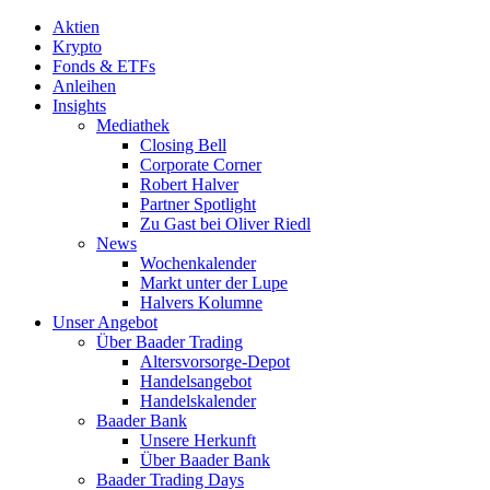
Aktien
Krypto
Fonds & ETFs
Anleihen
Insights
Mediathek
Closing Bell
Corporate Corner
Robert Halver
Partner Spotlight
Zu Gast bei Oliver Riedl
News
Wochenkalender
Markt unter der Lupe
Halvers Kolumne
Unser Angebot
Über Baader Trading
Altersvorsorge-Depot
Handelsangebot
Handelskalender
Baader Bank
Unsere Herkunft
Über Baader Bank
Baader Trading Days