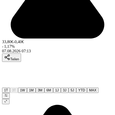
33,80
€
-0,40
€
-
1,17
%
07.08.2026 07:13
Teilen
1T
3T
1W
1M
3M
6M
1J
3J
5J
YTD
MAX