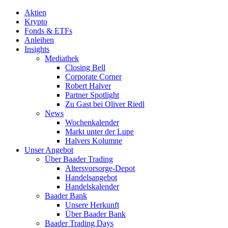
Aktien
Krypto
Fonds & ETFs
Anleihen
Insights
Mediathek
Closing Bell
Corporate Corner
Robert Halver
Partner Spotlight
Zu Gast bei Oliver Riedl
News
Wochenkalender
Markt unter der Lupe
Halvers Kolumne
Unser Angebot
Über Baader Trading
Altersvorsorge-Depot
Handelsangebot
Handelskalender
Baader Bank
Unsere Herkunft
Über Baader Bank
Baader Trading Days