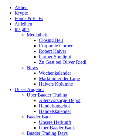
Aktien
Krypto
Fonds & ETFs
Anleihen
Insights
Mediathek
Closing Bell
Corporate Corner
Robert Halver
Partner Spotlight
Zu Gast bei Oliver Riedl
News
Wochenkalender
Markt unter der Lupe
Halvers Kolumne
Unser Angebot
Über Baader Trading
Altersvorsorge-Depot
Handelsangebot
Handelskalender
Baader Bank
Unsere Herkunft
Über Baader Bank
Baader Trading Days