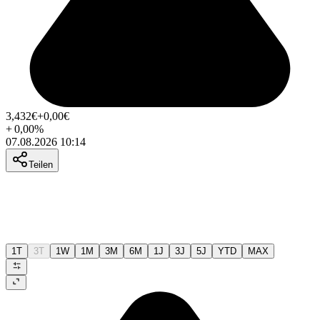
3,432
€
+0,00
€
+
0,00
%
07.08.2026 10:14
Teilen
1T
3T
1W
1M
3M
6M
1J
3J
5J
YTD
MAX