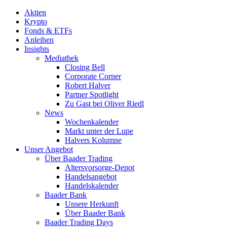
Aktien
Krypto
Fonds & ETFs
Anleihen
Insights
Mediathek
Closing Bell
Corporate Corner
Robert Halver
Partner Spotlight
Zu Gast bei Oliver Riedl
News
Wochenkalender
Markt unter der Lupe
Halvers Kolumne
Unser Angebot
Über Baader Trading
Altersvorsorge-Depot
Handelsangebot
Handelskalender
Baader Bank
Unsere Herkunft
Über Baader Bank
Baader Trading Days