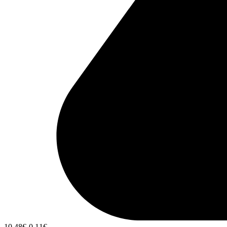
10,48
€
-0,11
€