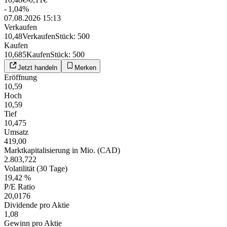
-
1,04
%
07.08.2026 15:13
Verkaufen
10,48
Verkaufen
Stück
:
500
Kaufen
10,685
Kaufen
Stück
:
500
Jetzt handeln
Merken
Eröffnung
10,59
Hoch
10,59
Tief
10,475
Umsatz
419,00
Marktkapitalisierung in Mio. (CAD)
2.803,722
Volatilität (30 Tage)
19,42 %
P/E Ratio
20,0176
Dividende pro Aktie
1,08
Gewinn pro Aktie