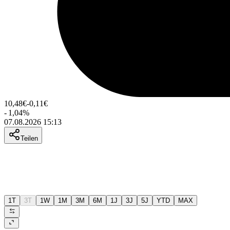
10,48
€
-0,11
€
-
1,04
%
07.08.2026 15:13
Teilen
1T
3T
1W
1M
3M
6M
1J
3J
5J
YTD
MAX