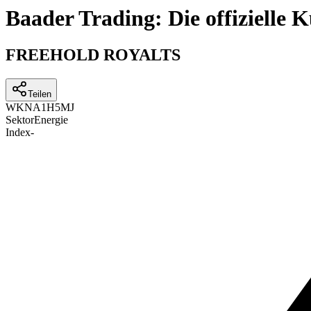
Baader Trading: Die offizielle
FREEHOLD ROYALTS
Teilen
WKN
A1H5MJ
Sektor
Energie
Index
-