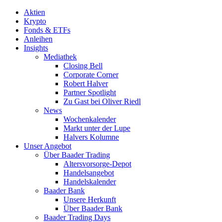
Aktien
Krypto
Fonds & ETFs
Anleihen
Insights
Mediathek
Closing Bell
Corporate Corner
Robert Halver
Partner Spotlight
Zu Gast bei Oliver Riedl
News
Wochenkalender
Markt unter der Lupe
Halvers Kolumne
Unser Angebot
Über Baader Trading
Altersvorsorge-Depot
Handelsangebot
Handelskalender
Baader Bank
Unsere Herkunft
Über Baader Bank
Baader Trading Days