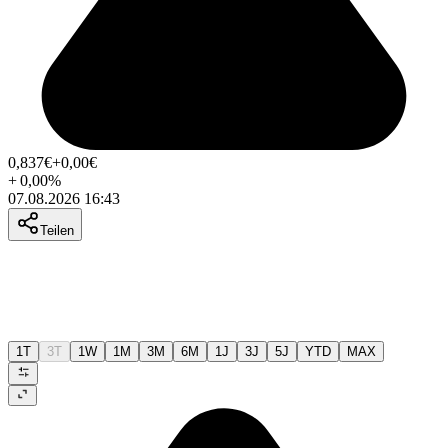
0,837
€
+0,00
€
+
0,00
%
07.08.2026 16:43
Teilen
1T
3T
1W
1M
3M
6M
1J
3J
5J
YTD
MAX