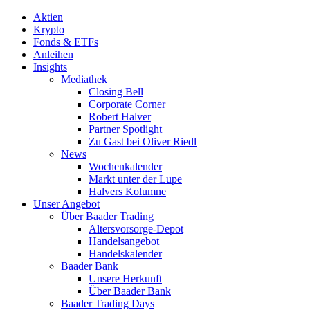
Aktien
Krypto
Fonds & ETFs
Anleihen
Insights
Mediathek
Closing Bell
Corporate Corner
Robert Halver
Partner Spotlight
Zu Gast bei Oliver Riedl
News
Wochenkalender
Markt unter der Lupe
Halvers Kolumne
Unser Angebot
Über Baader Trading
Altersvorsorge-Depot
Handelsangebot
Handelskalender
Baader Bank
Unsere Herkunft
Über Baader Bank
Baader Trading Days