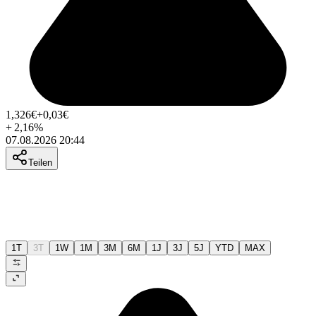
1,326
€
+0,03
€
+
2,16
%
07.08.2026 20:44
Teilen
1T
3T
1W
1M
3M
6M
1J
3J
5J
YTD
MAX