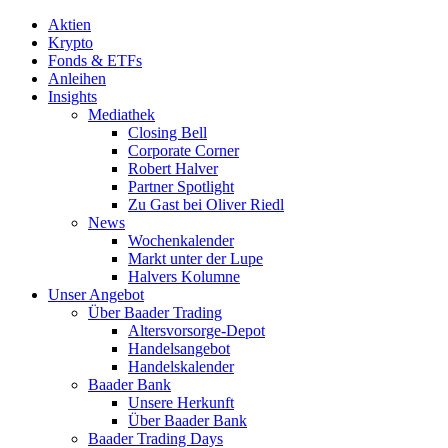
Aktien
Krypto
Fonds & ETFs
Anleihen
Insights
Mediathek
Closing Bell
Corporate Corner
Robert Halver
Partner Spotlight
Zu Gast bei Oliver Riedl
News
Wochenkalender
Markt unter der Lupe
Halvers Kolumne
Unser Angebot
Über Baader Trading
Altersvorsorge-Depot
Handelsangebot
Handelskalender
Baader Bank
Unsere Herkunft
Über Baader Bank
Baader Trading Days