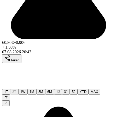
60,80
€
+0,90
€
+
1,50
%
07.08.2026 20:43
Teilen
1T
3T
1W
1M
3M
6M
1J
3J
5J
YTD
MAX