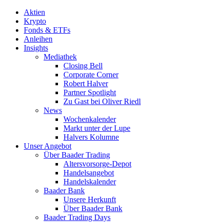
Aktien
Krypto
Fonds & ETFs
Anleihen
Insights
Mediathek
Closing Bell
Corporate Corner
Robert Halver
Partner Spotlight
Zu Gast bei Oliver Riedl
News
Wochenkalender
Markt unter der Lupe
Halvers Kolumne
Unser Angebot
Über Baader Trading
Altersvorsorge-Depot
Handelsangebot
Handelskalender
Baader Bank
Unsere Herkunft
Über Baader Bank
Baader Trading Days