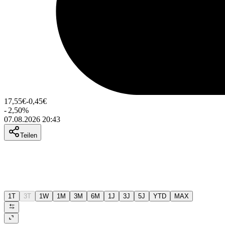
17,55
€
-0,45
€
-
2,50
%
07.08.2026 20:43
Teilen
1T
3T
1W
1M
3M
6M
1J
3J
5J
YTD
MAX