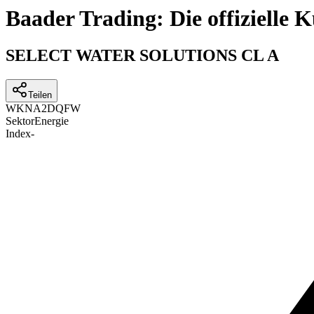
Baader Trading: Die offizielle
SELECT WATER SOLUTIONS CL A
Teilen
WKN
A2DQFW
Sektor
Energie
Index
-