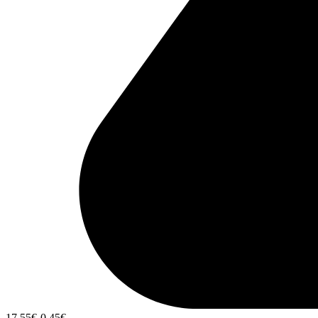
17,55
€
-0,45
€