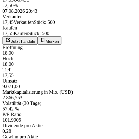
-
2,50
%
07.08.2026 20:43
Verkaufen
17,45
Verkaufen
Stück
:
500
Kaufen
17,55
Kaufen
Stück
:
500
Jetzt handeln
Merken
Eröffnung
18,00
Hoch
18,00
Tief
17,55
Umsatz
9.071,00
Marktkapitalisierung in Mio. (USD)
2.866,553
Volatilität (30 Tage)
57,42 %
P/E Ratio
101,9905
Dividende pro Aktie
0,28
Gewinn pro Aktie