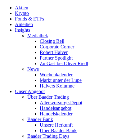
Aktien
Krypto
Fonds & ETFs
Anleihen
Insights
Mediathek
Closing Bell
Corporate Corner
Robert Halver
Partner Spotlight
Zu Gast bei Oliver Riedl
News
Wochenkalender
Markt unter der Lupe
Halvers Kolumne
Unser Angebot
Über Baader Trading
Altersvorsorge-Depot
Handelsangebot
Handelskalender
Baader Bank
Unsere Herkunft
Über Baader Bank
Baader Trading Days