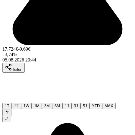
17,724
€
-0,69
€
-
3,74
%
05.08.2026 20:44
Teilen
1T
3T
1W
1M
3M
6M
1J
3J
5J
YTD
MAX