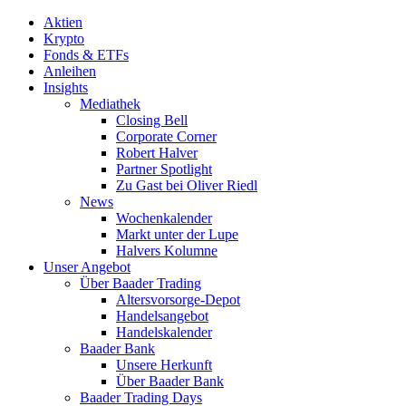
Aktien
Krypto
Fonds & ETFs
Anleihen
Insights
Mediathek
Closing Bell
Corporate Corner
Robert Halver
Partner Spotlight
Zu Gast bei Oliver Riedl
News
Wochenkalender
Markt unter der Lupe
Halvers Kolumne
Unser Angebot
Über Baader Trading
Altersvorsorge-Depot
Handelsangebot
Handelskalender
Baader Bank
Unsere Herkunft
Über Baader Bank
Baader Trading Days