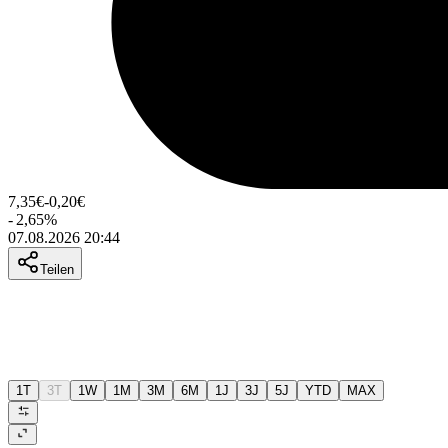
7,35
€
-0,20
€
-
2,65
%
07.08.2026 20:44
Teilen
1T
3T
1W
1M
3M
6M
1J
3J
5J
YTD
MAX