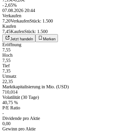
-
2,65
%
07.08.2026 20:44
Verkaufen
7,20
Verkaufen
Stück
:
1.500
Kaufen
7,45
Kaufen
Stück
:
1.500
Jetzt handeln
Merken
Eröffnung
7,55
Hoch
7,55
Tief
7,35
Umsatz
22,35
Marktkapitalisierung in Mio. (USD)
710,014
Volatilität (30 Tage)
40,75 %
P/E Ratio
-
Dividende pro Aktie
0,00
Gewinn pro Aktie