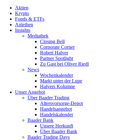
Aktien
Krypto
Fonds & ETFs
Anleihen
Insights
Mediathek
Closing Bell
Corporate Corner
Robert Halver
Partner Spotlight
Zu Gast bei Oliver Riedl
News
Wochenkalender
Markt unter der Lupe
Halvers Kolumne
Unser Angebot
Über Baader Trading
Altersvorsorge-Depot
Handelsangebot
Handelskalender
Baader Bank
Unsere Herkunft
Über Baader Bank
Baader Trading Days