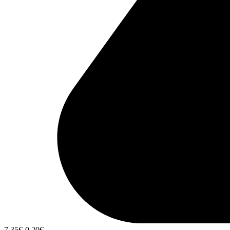
7,35
€
-0,20
€