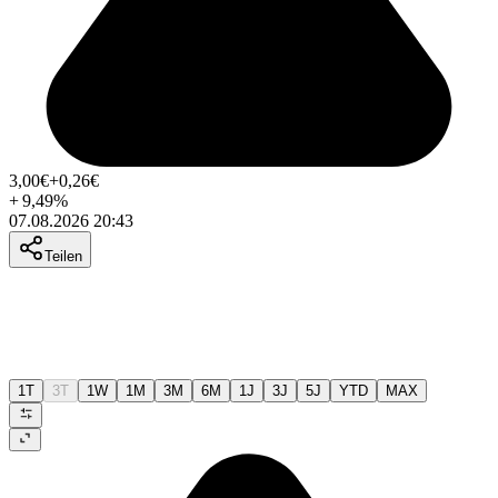
3,00
€
+0,26
€
+
9,49
%
07.08.2026 20:43
Teilen
1T
3T
1W
1M
3M
6M
1J
3J
5J
YTD
MAX