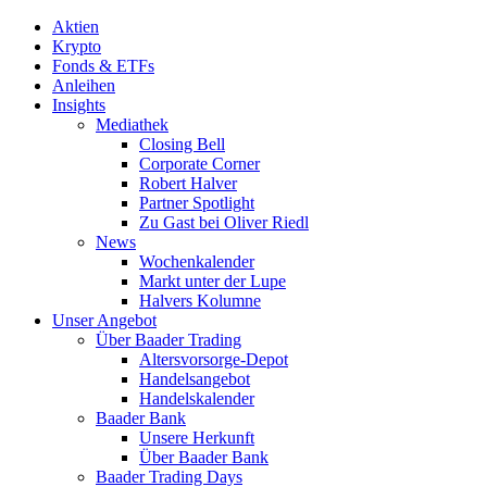
Aktien
Krypto
Fonds & ETFs
Anleihen
Insights
Mediathek
Closing Bell
Corporate Corner
Robert Halver
Partner Spotlight
Zu Gast bei Oliver Riedl
News
Wochenkalender
Markt unter der Lupe
Halvers Kolumne
Unser Angebot
Über Baader Trading
Altersvorsorge-Depot
Handelsangebot
Handelskalender
Baader Bank
Unsere Herkunft
Über Baader Bank
Baader Trading Days