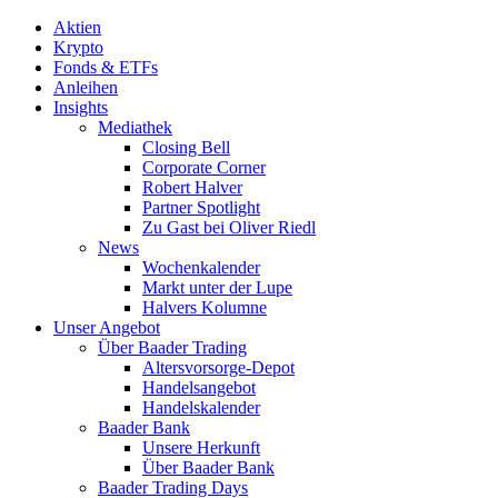
Aktien
Krypto
Fonds & ETFs
Anleihen
Insights
Mediathek
Closing Bell
Corporate Corner
Robert Halver
Partner Spotlight
Zu Gast bei Oliver Riedl
News
Wochenkalender
Markt unter der Lupe
Halvers Kolumne
Unser Angebot
Über Baader Trading
Altersvorsorge-Depot
Handelsangebot
Handelskalender
Baader Bank
Unsere Herkunft
Über Baader Bank
Baader Trading Days