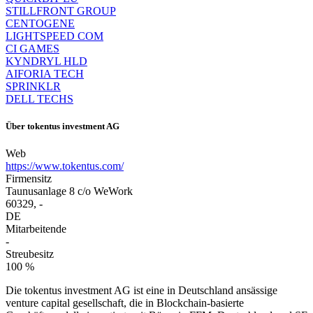
STILLFRONT GROUP
CENTOGENE
LIGHTSPEED COM
CI GAMES
KYNDRYL HLD
AIFORIA TECH
SPRINKLR
DELL TECHS
Über
tokentus investment AG
Web
https://www.tokentus.com/
Firmensitz
Taunusanlage 8 c/o WeWork
60329, -
DE
Mitarbeitende
-
Streubesitz
100 %
Die tokentus investment AG ist eine in Deutschland ansässige
venture capital gesellschaft, die in Blockchain-basierte