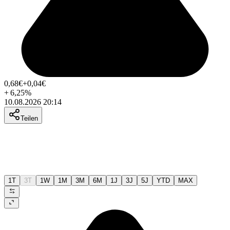
0,68
€
+0,04
€
+
6,25
%
10.08.2026 20:14
Teilen
1T
3T
1W
1M
3M
6M
1J
3J
5J
YTD
MAX