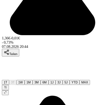
1,36
€
-0,01
€
-
0,73
%
07.08.2026 20:44
Teilen
1T
3T
1W
1M
3M
6M
1J
3J
5J
YTD
MAX