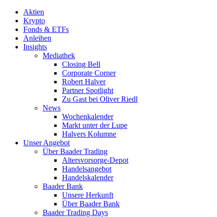
Aktien
Krypto
Fonds & ETFs
Anleihen
Insights
Mediathek
Closing Bell
Corporate Corner
Robert Halver
Partner Spotlight
Zu Gast bei Oliver Riedl
News
Wochenkalender
Markt unter der Lupe
Halvers Kolumne
Unser Angebot
Über Baader Trading
Altersvorsorge-Depot
Handelsangebot
Handelskalender
Baader Bank
Unsere Herkunft
Über Baader Bank
Baader Trading Days