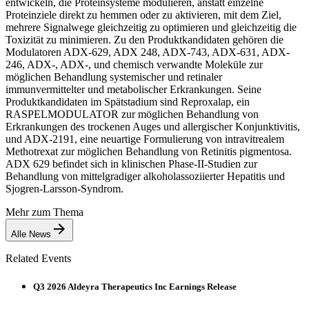
entwickeln, die Proteinsysteme modulieren, anstatt einzelne
Proteinziele direkt zu hemmen oder zu aktivieren, mit dem Ziel,
mehrere Signalwege gleichzeitig zu optimieren und gleichzeitig die
Toxizität zu minimieren. Zu den Produktkandidaten gehören die
Modulatoren ADX-629, ADX 248, ADX-743, ADX-631, ADX-
246, ADX-, ADX-, und chemisch verwandte Moleküle zur
möglichen Behandlung systemischer und retinaler
immunvermittelter und metabolischer Erkrankungen. Seine
Produktkandidaten im Spätstadium sind Reproxalap, ein
RASPELMODULATOR zur möglichen Behandlung von
Erkrankungen des trockenen Auges und allergischer Konjunktivitis,
und ADX-2191, eine neuartige Formulierung von intravitrealem
Methotrexat zur möglichen Behandlung von Retinitis pigmentosa.
ADX 629 befindet sich in klinischen Phase-II-Studien zur
Behandlung von mittelgradiger alkoholassoziierter Hepatitis und
Sjogren-Larsson-Syndrom.
Mehr zum Thema
Alle News
Related Events
Q3 2026 Aldeyra Therapeutics Inc Earnings Release