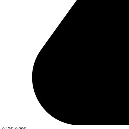
0,12
€
+0,00
€