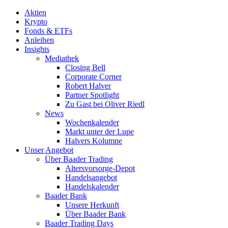
Aktien
Krypto
Fonds & ETFs
Anleihen
Insights
Mediathek
Closing Bell
Corporate Corner
Robert Halver
Partner Spotlight
Zu Gast bei Oliver Riedl
News
Wochenkalender
Markt unter der Lupe
Halvers Kolumne
Unser Angebot
Über Baader Trading
Altersvorsorge-Depot
Handelsangebot
Handelskalender
Baader Bank
Unsere Herkunft
Über Baader Bank
Baader Trading Days