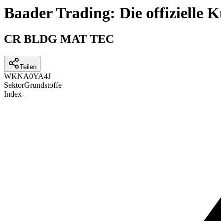
Baader Trading: Die offizielle
CR BLDG MAT TEC
Teilen
WKN
A0YA4J
Sektor
Grundstoffe
Index
-