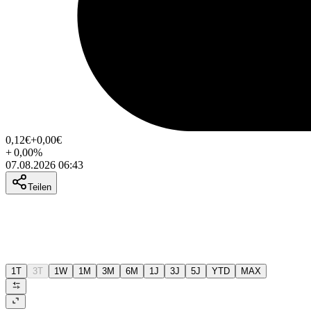
0,12
€
+0,00
€
+
0,00
%
07.08.2026 06:43
Teilen
1T
3T
1W
1M
3M
6M
1J
3J
5J
YTD
MAX