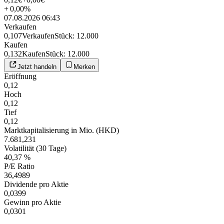
+
0,00
%
07.08.2026 06:43
Verkaufen
0,107
Verkaufen
Stück
:
12.000
Kaufen
0,132
Kaufen
Stück
:
12.000
Jetzt handeln
Merken
Eröffnung
0,12
Hoch
0,12
Tief
0,12
Marktkapitalisierung in Mio. (HKD)
7.681,231
Volatilität (30 Tage)
40,37 %
P/E Ratio
36,4989
Dividende pro Aktie
0,0399
Gewinn pro Aktie
0,0301