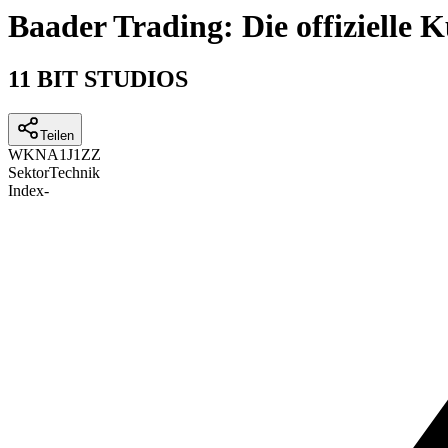
Baader Trading: Die offizielle
11 BIT STUDIOS
Teilen
WKN
A1J1ZZ
Sektor
Technik
Index
-