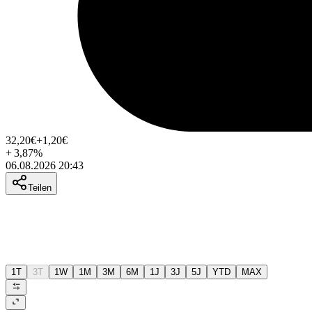
32,20
€
+1,20
€
+
3,87
%
06.08.2026 20:43
Teilen
1T
3T
1W
1M
3M
6M
1J
3J
5J
YTD
MAX