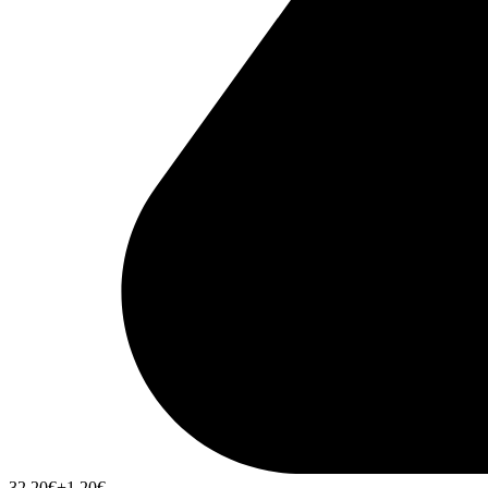
32,20
€
+1,20
€