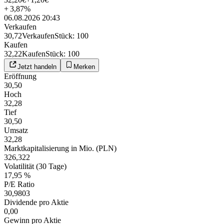
+
3,87
%
06.08.2026 20:43
Verkaufen
30,72
Verkaufen
Stück
:
100
Kaufen
32,22
Kaufen
Stück
:
100
Jetzt handeln
Merken
Eröffnung
30,50
Hoch
32,28
Tief
30,50
Umsatz
32,28
Marktkapitalisierung in Mio. (PLN)
326,322
Volatilität (30 Tage)
17,95 %
P/E Ratio
30,9803
Dividende pro Aktie
0,00
Gewinn pro Aktie