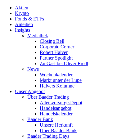
Aktien
Krypto
Fonds & ETFs
Anleihen
Insights
Mediathek
Closing Bell
Corporate Corner
Robert Halver
Partner Spotlight
Zu Gast bei Oliver Riedl
News
Wochenkalender
Markt unter der Lupe
Halvers Kolumne
Unser Angebot
Über Baader Trading
Altersvorsorge-Depot
Handelsangebot
Handelskalender
Baader Bank
Unsere Herkunft
Über Baader Bank
Baader Trading Days