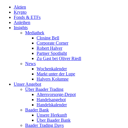
Aktien
Krypto
Fonds & ETFs
Anleihen
Insights
Mediathek
Closing Bell
Corporate Corner
Robert Halver
Partner Spotlight
Zu Gast bei Oliver Riedl
News
Wochenkalender
Markt unter der Lupe
Halvers Kolumne
Unser Angebot
Über Baader Trading
Altersvorsorge-Depot
Handelsangebot
Handelskalender
Baader Bank
Unsere Herkunft
Über Baader Bank
Baader Trading Days