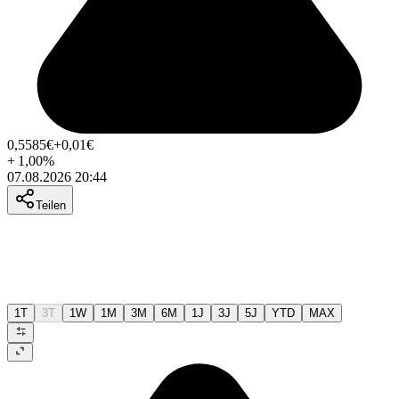
0,5585
€
+0,01
€
+
1,00
%
07.08.2026 20:44
Teilen
1T
3T
1W
1M
3M
6M
1J
3J
5J
YTD
MAX