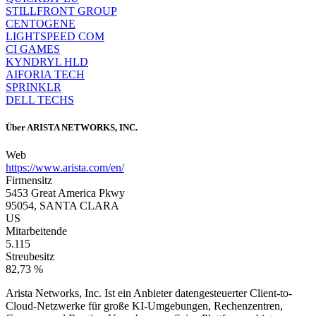
STILLFRONT GROUP
CENTOGENE
LIGHTSPEED COM
CI GAMES
KYNDRYL HLD
AIFORIA TECH
SPRINKLR
DELL TECHS
Über
ARISTA NETWORKS, INC.
Web
https://www.arista.com/en/
Firmensitz
5453 Great America Pkwy
95054, SANTA CLARA
US
Mitarbeitende
5.115
Streubesitz
82,73 %
Arista Networks, Inc. Ist ein Anbieter datengesteuerter Client-to-
Cloud-Netzwerke für große KI-Umgebungen, Rechenzentren,