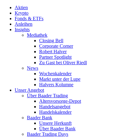
Aktien
Krypto
Fonds & ETFs
Anleihen
Insights
Mediathek
Closing Bell
Corporate Corner
Robert Halver
Partner Spotlight
Zu Gast bei Oliver Riedl
News
Wochenkalender
Markt unter der Lupe
Halvers Kolumne
Unser Angebot
Über Baader Trading
Altersvorsorge-Depot
Handelsangebot
Handelskalender
Baader Bank
Unsere Herkunft
Über Baader Bank
Baader Trading Days