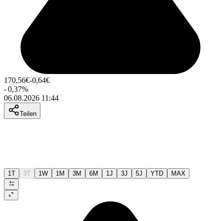
170,56
€
-0,64
€
-
0,37
%
06.08.2026 11:44
Teilen
1T
3T
1W
1M
3M
6M
1J
3J
5J
YTD
MAX